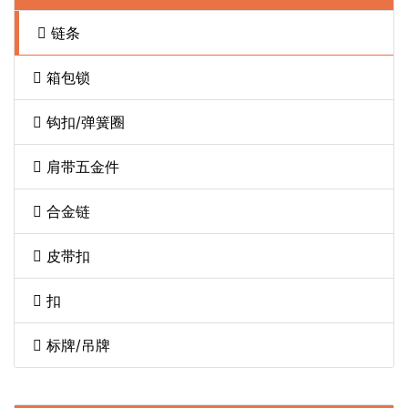
链条
箱包锁
钩扣/弹簧圈
肩带五金件
合金链
皮带扣
扣
标牌/吊牌