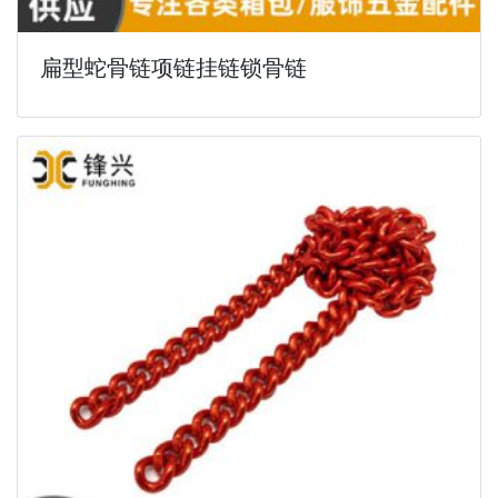
扁型蛇骨链项链挂链锁骨链