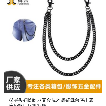
双层头虾嘻哈朋克金属环裤链舞台演出表
演腰链牛仔裤裤链