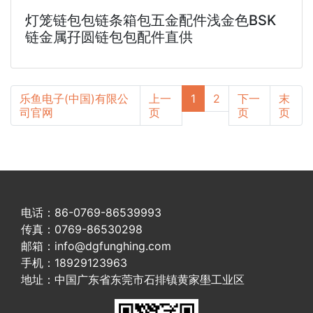
灯笼链包包链条箱包五金配件浅金色BSK
链金属孖圆链包包配件直供
乐鱼电子(中国)有限公
上一
1
2
下一
末
司官网
页
页
页
电话：86-0769-86539993
传真：0769-86530298
邮箱：info@dgfunghing.com
手机：18929123963
地址：中国广东省东莞市石排镇黄家壆工业区